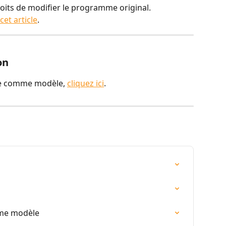
oits de modifier le programme original. 
cet article
.
on
 comme modèle, 
cliquez ici
.
me modèle