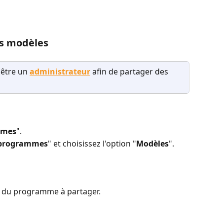
s modèles
 être un
administrateur
 afin de partager des 
mmes
".
 programmes
" et choisissez l'option "
Modèles
".
e du programme à partager.