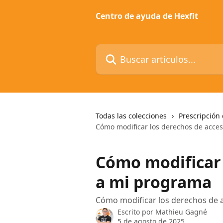
Ir al contenido principal
Centro de ayuda de Hexfit
Buscar artículos...
Todas las colecciones
Prescripción 
Cómo modificar los derechos de acce
Cómo modificar 
a mi programa
Cómo modificar los derechos de 
Escrito por
Mathieu Gagné
5 de agosto de 2025