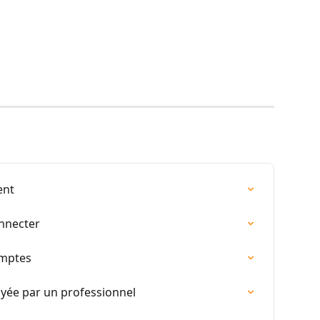
ent
onnecter
omptes
oyée par un professionnel