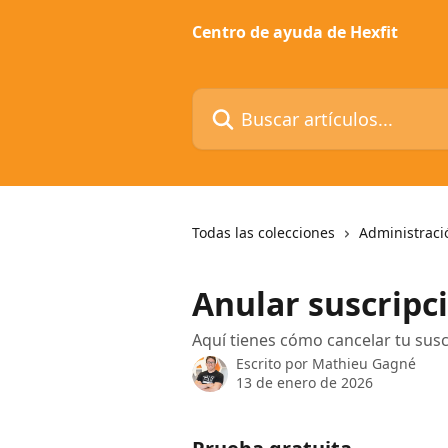
Ir al contenido principal
Centro de ayuda de Hexfit
Buscar artículos...
Todas las colecciones
Administraci
Anular suscripc
Aquí tienes cómo cancelar tu susc
Escrito por
Mathieu Gagné
13 de enero de 2026