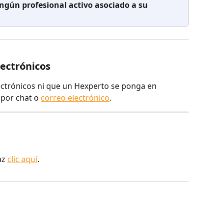
ngún profesional activo asociado a su 
lectrónicos
lectrónicos ni que un Hexperto se ponga en 
por chat o 
correo electrónico
.
az 
clic aquí
.