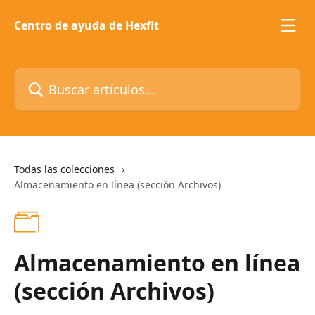
Ir al contenido principal
Centro de ayuda de Hexfit
Buscar artículos...
Todas las colecciones
Almacenamiento en línea (sección Archivos)
Almacenamiento en línea
(sección Archivos)